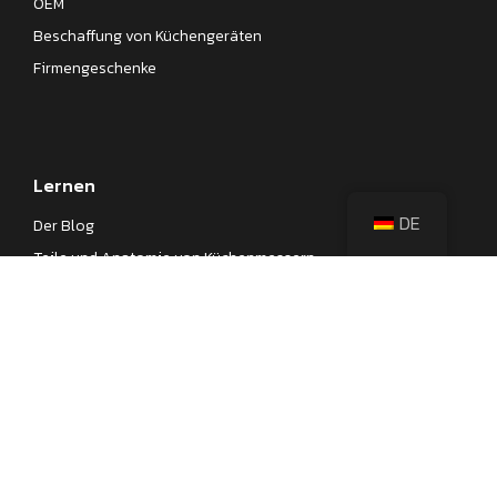
OEM
Beschaffung von Küchengeräten
Firmengeschenke
Lernen
DE
Der Blog
Teile und Anatomie von Küchenmessern
Verschiedene Arten japanischer Messer
Verschiedene Arten von Küchenmessern
Spickzettel für Küchenmesserstahl
Messerprüfungen
Unternehmen