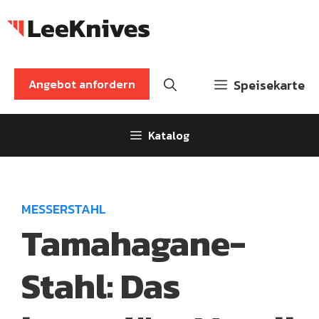
Zum
Inhalt
springen
Angebot anfordern
Speisekarte
Katalog
MESSERSTAHL
Tamahagane-
Stahl: Das