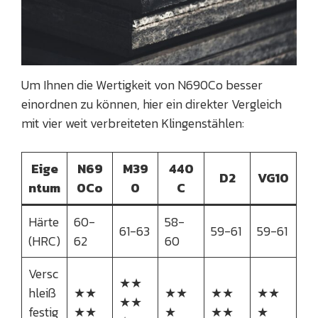
Um Ihnen die Wertigkeit von N690Co besser
einordnen zu können, hier ein direkter Vergleich
mit vier weit verbreiteten Klingenstählen:
Eige
N69
M39
440
D2
VG10
ntum
0Co
0
C
Härte
60-
58-
61-63
59-61
59-61
(HRC)
62
60
Versc
★★
hleiß
★★
★★
★★
★★
★★
festig
★★
★
★★
★