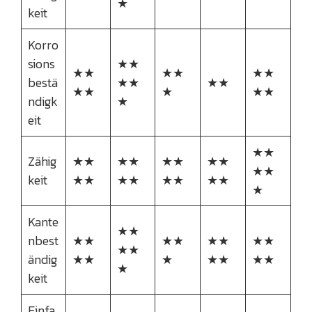
★
keit
Korro
sions
★★
★★
★★
★★
bestä
★★
★★
★★
★
★★
ndigk
★
eit
★★
Zähig
★★
★★
★★
★★
★★
keit
★★
★★
★★
★★
★
Kante
★★
nbest
★★
★★
★★
★★
★★
ändig
★★
★
★★
★★
★
keit
Einfa