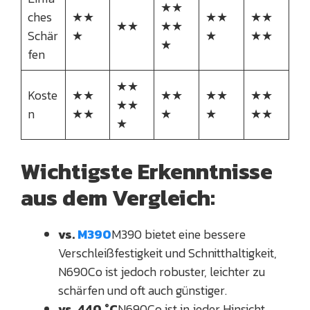
★★
ches
★★
★★
★★
★★
★★
Schär
★
★
★★
★
fen
★★
Koste
★★
★★
★★
★★
★★
n
★★
★
★
★★
★
Wichtigste Erkenntnisse
aus dem Vergleich:
vs.
M390
M390 bietet eine bessere
Verschleißfestigkeit und Schnitthaltigkeit,
N690Co ist jedoch robuster, leichter zu
schärfen und oft auch günstiger.
vs. 440 °C
N690Co ist in jeder Hinsicht