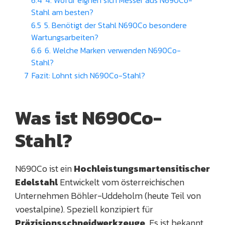
6.4
4. Wofür eignen sich Messer aus N690Co-
Stahl am besten?
6.5
5. Benötigt der Stahl N690Co besondere
Wartungsarbeiten?
6.6
6. Welche Marken verwenden N690Co-
Stahl?
7
Fazit: Lohnt sich N690Co-Stahl?
Was ist N690Co-
Stahl?
N690Co ist ein
Hochleistungsmartensitischer
Edelstahl
Entwickelt vom österreichischen
Unternehmen Böhler-Uddeholm (heute Teil von
voestalpine). Speziell konzipiert für
Präzisionsschneidwerkzeuge
, Es ist bekannt