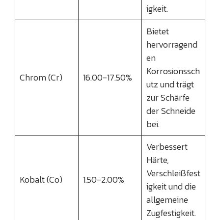
igkeit.
Bietet
hervorragend
en
Korrosionssch
Chrom (Cr)
16.00-17.50%
utz und trägt
zur Schärfe
der Schneide
bei.
Verbessert
Härte,
Verschleißfest
Kobalt (Co)
1.50-2.00%
igkeit und die
allgemeine
Zugfestigkeit.