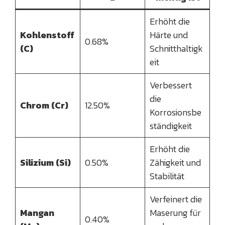
Erhöht die
Kohlenstoff
Härte und
0.68%
(C)
Schnitthaltigk
eit
Verbessert
die
Chrom (Cr)
12.50%
Korrosionsbe
ständigkeit
Erhöht die
Silizium (Si)
0.50%
Zähigkeit und
Stabilität
Verfeinert die
Mangan
Maserung für
0.40%