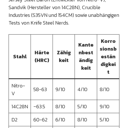
Sandvik (Hersteller von 14C28N), Crucible
Industries (S35VN und 154CM) sowie unabhängigen
Tests von Knife Steel Nerds.
Korro
Kante
sionsb
Härte
Zähig
nbest
Stahl
estän
(HRC)
keit
ändig
digkei
keit
t
Nitro-
58-63
9/10
4/10
8/10
V
14C28N
~63.5
8/10
5/10
9/10
D2
60-62
6/10
8/10
5/10