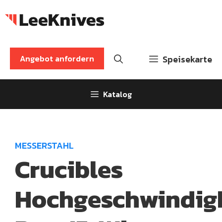
Zum
Inhalt
springen
Angebot anfordern
Speisekarte
Katalog
MESSERSTAHL
Crucibles
Hochgeschwindigk