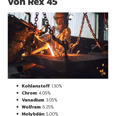
von Rex 45
Kohlenstoff
: 1.30%
Chrom
: 4.05%
Vanadium
: 3.05%
Wolfram
: 6.25%
Molybdän
: 5.00%