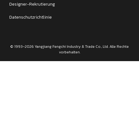
Designer-Rekrutierung
Datenschutzrichtlinie
© 1993–2026 Yangjiang Fengchi Industry & Trade Co., Ltd. Alle Rechte
vorbehalten.