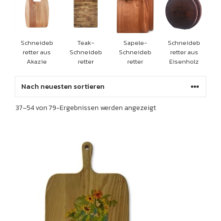
Schneideb
Teak-
Sapele-
Schneideb
retter aus
Schneideb
Schneideb
retter aus
Akazie
retter
retter
Eisenholz
Sortiert
37–54 von 79-Ergebnissen werden angezeigt
nach
neuesten