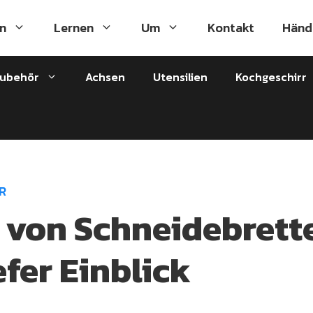
n
Lernen
Um
Kontakt
Händ
zubehör
Achsen
Utensilien
Kochgeschirr
R
 von Schneidebrette
efer Einblick