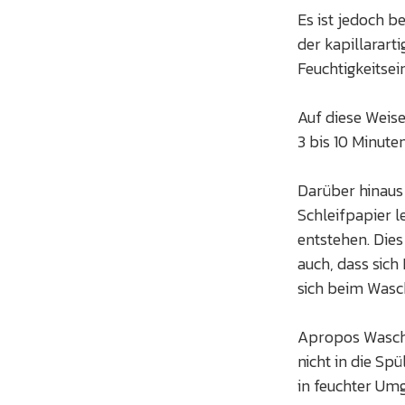
Es ist jedoch b
der kapillarart
Feuchtigkeitse
Auf diese Weis
3 bis 10 Minute
Darüber hinaus
Schleifpapier l
entstehen. Dies
auch, dass sich
sich beim Wasc
Apropos Waschen
nicht in die S
in feuchter Um