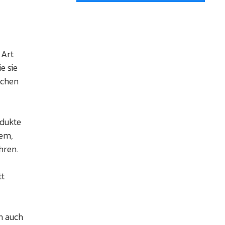
 Art
e sie
schen
odukte
lem,
ahren.
tt
rn auch