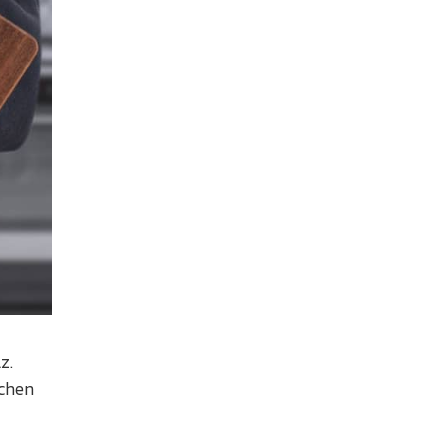
z.
schen