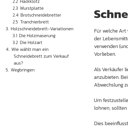
Hackklotz
Wurstplatte
Schne
Brotschneidebretter
Tranchierbrett
Holzschneidebrett-Variationen
Für welche Art 
Die Holzmaserung
der Lebensmitte
Die Holzart
verwenden (und 
Wie wählt man ein
Vorlieben.
Schneidebrett zum Verkauf
aus?
Als Verkäufer l
Wegbringen
anzubieten. Bei
Abwechslung zu 
Um festzustell
lohnen, sollten
Dies beeinfluss