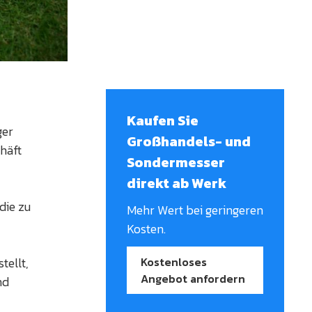
Kaufen Sie
ger
Großhandels- und
chäft
Sondermesser
direkt ab Werk
die zu
Mehr Wert bei geringeren
Kosten.
tellt,
Kostenloses
Angebot anfordern
nd