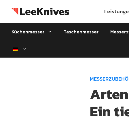
Zum
Inhalt
Leistunge
springen
Küchenmesser
Taschenmesser
Messer
MESSERZUBEHÖ
Arten
Ein ti