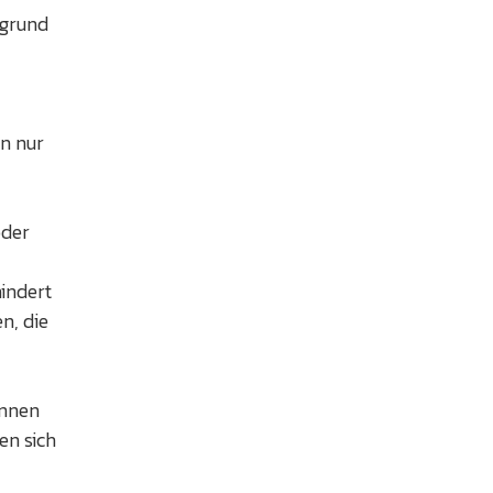
grund
n nur
oder
hindert
n, die
önnen
en sich