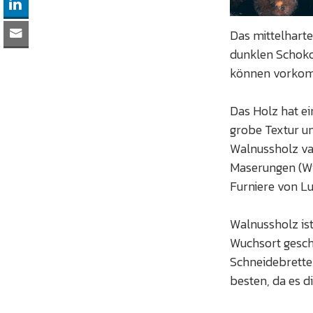
Das mittelharte
dunklen Schokol
können vorko
Das Holz hat e
grobe Textur un
Walnussholz va
Maserungen (Wi
Furniere von Lu
Walnussholz ist
Wuchsort geschl
Schneidebrette
besten, da es d