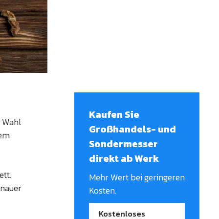
Kaufen Sie
e Wahl
Großhandels- und
sem
Sondermesser
direkt ab Werk
ett.
Mehr Wert bei geringeren
enauer
Kosten.
Kostenloses