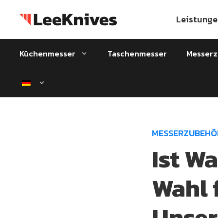
Zum
Inhalt
Leistunge
springen
Küchenmesser
Taschenmesser
Messer
MESSERZUBEHÖ
Ist W
Wahl 
Unser