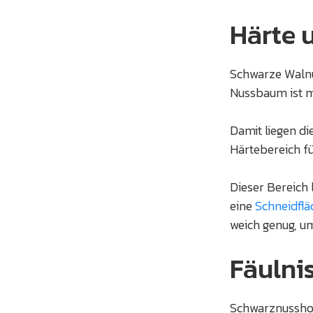
Härte 
Schwarze Walnu
Nussbaum ist mi
Damit liegen d
Härtebereich für
Dieser Bereich 
eine
Schneidflä
weich genug, u
Fäulni
Schwarznussholz