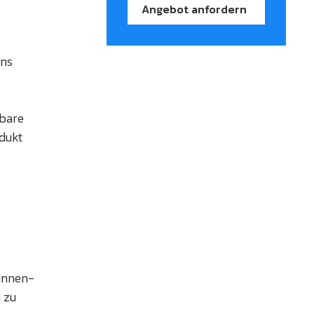
Angebot anfordern
ans
sbare
odukt
 Innen-
 zu