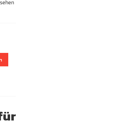
usehen
n
für