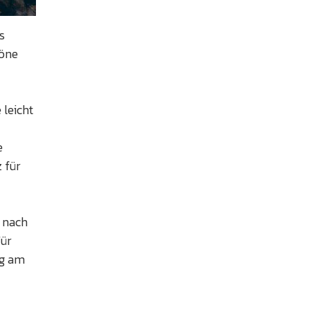
s
Töne
leicht
e
 für
e nach
Für
ng am