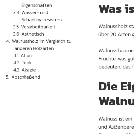
Was i
Eigenschaften
Wasser- und
Schädlingsresistenz
Walnussholz st
Verarbeitbarkeit
Ästhetisch
über 20 Arten g
Walnussholz im Vergleich zu
anderen Holzarten
Walnussbäume k
Ahorn
Früchte, was gu
Teak
bedeuten, das f
Akazie
Abschließend
Die E
Walnu
Walnuss ist ein
und Außenbereic