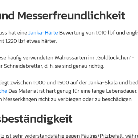
und Messerfreundlichkeit
ss hat eine
Janka-Härte
Bewertung von 1.010 lbf und engl
t 1.220 lbf etwas härter.
iese häufig verwendeten Walnussarten im „Goldlöckchen“-
 Schneidebretter, d. h. sie sind genau richtig.
liegt zwischen 1.000 und 1.500 auf der Janka-Skala und be
che
Das Material ist hart genug für eine lange Lebensdauer,
m Messerklingen nicht zu verbiegen oder zu beschädigen.
sbeständigkeit
 ist sehr widerstandsfähig gegen Fäulnis/Pilzbefall, wäh