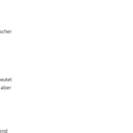
ischer
deutet
 aber
rend