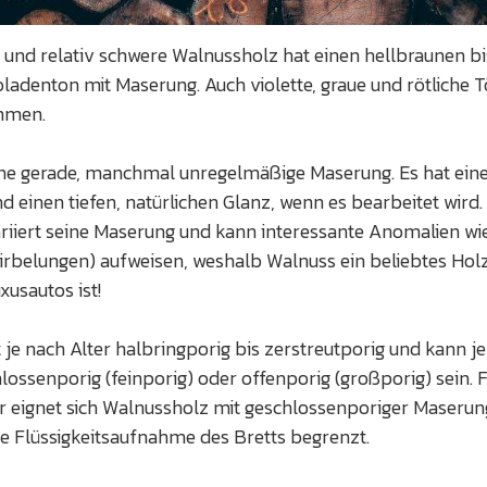
 und relativ schwere Walnussholz hat einen hellbraunen bi
adenton mit Maserung. Auch violette, graue und rötliche 
mmen.
ine gerade, manchmal unregelmäßige Maserung. Es hat eine 
d einen tiefen, natürlichen Glanz, wenn es bearbeitet wird.
riiert seine Maserung und kann interessante Anomalien wi
rbelungen) aufweisen, weshalb Walnuss ein beliebtes Holz
xusautos ist!
 je nach Alter halbringporig bis zerstreutporig und kann j
ossenporig (feinporig) oder offenporig (großporig) sein. 
r eignet sich Walnussholz mit geschlossenporiger Maseru
ie Flüssigkeitsaufnahme des Bretts begrenzt.