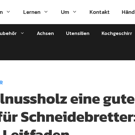
n
Lernen
Um
Kontakt
Händ
zubehör
Achsen
Utensilien
Kochgeschirr
R
alnussholz eine gute
für Schneidebretter
 Leitfaden